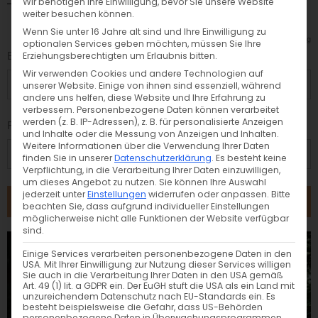
Wir benötigen Ihre Einwilligung, bevor Sie unsere Website
weiter besuchen können.
Wenn Sie unter 16 Jahre alt sind und Ihre Einwilligung zu
Passwort vergessen
Registrierung
optionalen Services geben möchten, müssen Sie Ihre
E-Mail:
Erziehungsberechtigten um Erlaubnis bitten.
Wir verwenden Cookies und andere Technologien auf
unserer Website. Einige von ihnen sind essenziell, während
andere uns helfen, diese Website und Ihre Erfahrung zu
verbessern.
Personenbezogene Daten können verarbeitet
werden (z. B. IP-Adressen), z. B. für personalisierte Anzeigen
Passwort:
und Inhalte oder die Messung von Anzeigen und Inhalten.
Weitere Informationen über die Verwendung Ihrer Daten
finden Sie in unserer
Datenschutzerklärung
.
Es besteht keine
Verpflichtung, in die Verarbeitung Ihrer Daten einzuwilligen,
um dieses Angebot zu nutzen.
Sie können Ihre Auswahl
jederzeit unter
Einstellungen
widerrufen oder anpassen.
Bitte
ANMELDEN
beachten Sie, dass aufgrund individueller Einstellungen
möglicherweise nicht alle Funktionen der Website verfügbar
sind.
Einige Services verarbeiten personenbezogene Daten in den
USA. Mit Ihrer Einwilligung zur Nutzung dieser Services willigen
Sie auch in die Verarbeitung Ihrer Daten in den USA gemäß
Art. 49 (1) lit. a GDPR ein. Der EuGH stuft die USA als ein Land mit
unzureichendem Datenschutz nach EU-Standards ein. Es
besteht beispielsweise die Gefahr, dass US-Behörden
personenbezogene Daten in Überwachungsprogrammen