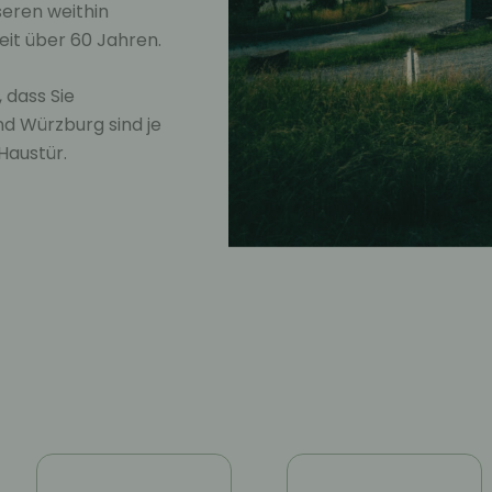
eren weithin
it über 60 Jahren.
 dass Sie
nd Würzburg sind je
Haustür.