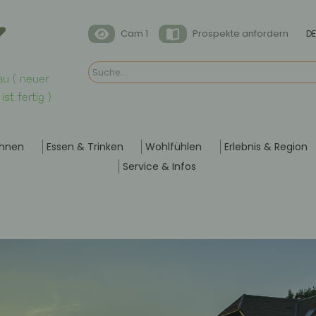
Cam 1
Prospekte anfordern
DE
u ( neuer
st fertig )
hnen
Essen & Trinken
Wohlfühlen
Erlebnis & Region
Service & Infos