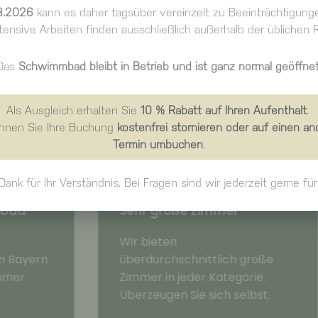
pe für Ihre Spessartreise zu buchen
8.2026
kann es daher tagsüber vereinzelt zu Beeinträchtigung
ensive Arbeiten finden ausschließlich außerhalb der üblichen R
Das
Schwimmbad bleibt in Betrieb und ist ganz normal geöffnet
Als Ausgleich erhalten Sie
10 % Rabatt auf Ihren Aufenthalt
.
önnen Sie Ihre Buchung
kostenfrei stornieren oder auf einen a
Termin umbuchen
.
Dank für Ihr Verständnis. Bei Fragen sind wir jederzeit gerne für
Sehr große Zimmer
Günstige
Verkehrs
Wir bieten
Verkehrsg
überdurchschnittlich große
(Abfahrt 
Zimmer in jeder Kategorie.
Überzeugen Sie sich selbst.