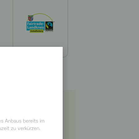
es Anbaus bereits im
eit zu verkürzen.