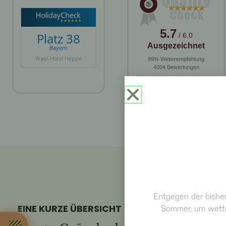
5.7
Platz 38
/ 6.0
Ausgezeichnet
Bayern
Wald-Hotel Heppe
99% Weiterempfehlung
4004 Bewertungen
Entgegen der bisher
EINE KURZE ÜBERSICHT
Sommer, um wette