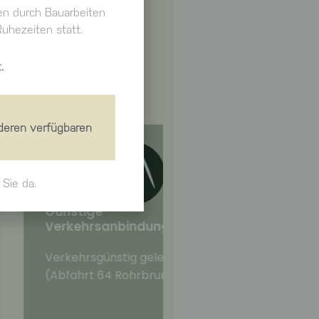
en durch Bauarbeiten
uhezeiten statt.
.
nderen verfügbaren
 Sie da.
Familiäre Atmosphä
anbindung
Kommen Sie in den Gen
ünstig gelegen zur A3
familiären Atmosphäre
64 Rohrbrunn).
flexiblen Services.