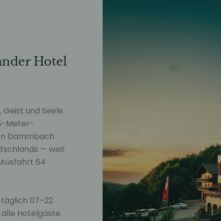
ander Hotel
 Geist und Seele.
3×8-Meter-
e in Dammbach
utschlands — weit
(Ausfahrt 64
 täglich 07–22
 alle Hotelgäste.