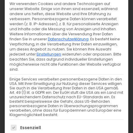
Wir verwenden Cookies und andere Technologien auf
unserer Website. Einige von ihnen sind essenziell, während
Bowtech Behandlung – Aktiviert die Selbstheilkräfte
andere uns helfen, diese Website und Ihre Erfahrung zu
verbessern.
Personenbezogene Daten können verarbeitet
werden (z. B. IP-Adressen), z. B. für personalisierte Anzeigen
und Inhalte oder die Messung von Anzeigen und Inhalten.
Ganzkörpermassage – Zum Wohlfühlen
Weitere Informationen über die Verwendung Ihrer Daten
finden Sie in unserer
Datenschutzerklärung
.
Es besteht keine
Verpflichtung, in die Verarbeitung Ihrer Daten einzuwilligen,
Fußreflexzonenmassage – Zur Harmonisierung
um dieses Angebot zu nutzen.
Sie können Ihre Auswahl
jederzeit unter
Einstellungen
widerrufen oder anpassen.
Bitte
beachten Sie, dass aufgrund individueller Einstellungen
möglicherweise nicht alle Funktionen der Website verfügbar
Gesichtsmassage – Zum Wohlfühlen
sind.
Einige Services verarbeiten personenbezogene Daten in den
Rücken-Nackenmassage – Zur Lockerung
USA. Mit Ihrer Einwilligung zur Nutzung dieser Services willigen
Sie auch in die Verarbeitung Ihrer Daten in den USA gemäß
Art. 49 (1) lit. a GDPR ein. Der EuGH stuft die USA als ein Land mit
unzureichendem Datenschutz nach EU-Standards ein. Es
besteht beispielsweise die Gefahr, dass US-Behörden
Das Massageteam um Herbert Spatz arbeitet
personenbezogene Daten in Überwachungsprogrammen
unabhängig bei uns, deshalb können Behandlungen
verarbeiten, ohne dass für Europäerinnen und Europäer eine
Klagemöglichkeit besteht.
nur in bar direkt vor Ort bezahlt werden.
Es folgt eine Liste der Service-Gruppen, für die eine Einwi
Essenziell
Termine können wir für Sie organisieren oder direkt