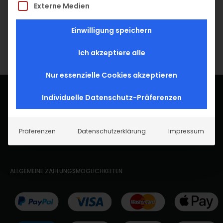
Externe Medien
per Telefon unter 06092 / 7525
Einwilligung speichern
Ich akzeptiere alle
Nur essenzielle Cookies akzeptieren
Individuelle Datenschutz-Präferenzen
Präferenzen
Datenschutzerklärung
Impressum
ALLGEMEINE ZAHLUNGSMÖGLICHKEITEN