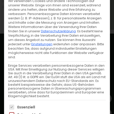
Falls Sie auf Einschränkungen stoßen, freuen wir uns über Ihr
Wir verwenden Cookies und andere Technologien auf
unserer Website. Einige von ihnen sind essenziell, während
Feedback per E-Mail an
info@waldhotelheppe.de
andere uns helfen, diese Website und Ihre Erfahrung zu
verbessern.
Personenbezogene Daten können verarbeitet
werden (z. B. IP-Adressen), z. B. für personalisierte Anzeigen
und Inhalte oder die Messung von Anzeigen und Inhalten.
Weitere Informationen über die Verwendung Ihrer Daten
finden Sie in unserer
Datenschutzerklärung
.
Es besteht keine
Verpflichtung, in die Verarbeitung Ihrer Daten einzuwilligen,
um dieses Angebot zu nutzen.
Sie können Ihre Auswahl
jederzeit unter
Einstellungen
widerrufen oder anpassen.
Bitte
beachten Sie, dass aufgrund individueller Einstellungen
möglicherweise nicht alle Funktionen der Website verfügbar
sind.
Einige Services verarbeiten personenbezogene Daten in den
USA. Mit Ihrer Einwilligung zur Nutzung dieser Services willigen
Sie auch in die Verarbeitung Ihrer Daten in den USA gemäß
Art. 49 (1) lit. a GDPR ein. Der EuGH stuft die USA als ein Land mit
unzureichendem Datenschutz nach EU-Standards ein. Es
ALLGEMEINE ZAHLUNGSMÖGLICHKEITEN
besteht beispielsweise die Gefahr, dass US-Behörden
personenbezogene Daten in Überwachungsprogrammen
verarbeiten, ohne dass für Europäerinnen und Europäer eine
Klagemöglichkeit besteht.
Es folgt eine Liste der Service-Gruppen, für die eine Einwi
Essenziell