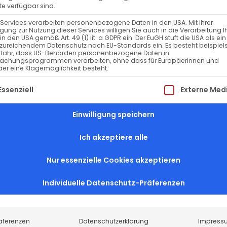
e verfügbar sind.
 Services verarbeiten personenbezogene Daten in den USA. Mit Ihrer
ligung zur Nutzung dieser Services willigen Sie auch in die Verarbeitung I
in den USA gemäß Art. 49 (1) lit. a GDPR ein. Der EuGH stuft die USA als ei
zureichendem Datenschutz nach EU-Standards ein. Es besteht beispiel
efahr, dass US-Behörden personenbezogene Daten in
achungsprogrammen verarbeiten, ohne dass für Europäerinnen und
er eine Klagemöglichkeit besteht.
lgt eine Liste der Service-Gruppen, für die eine Einwillig
Essenziell
Externe Med
DE
EN
Einwilligung speichern
GÄSTECLUB
Ich akzeptiere alle
KONTAKT
Nur essenzielle Cookies akzeptieren
KARRIERE
Individuelle Datenschutz-Präferenzen
BUSGESELLSCHAFTEN
DATENSCHUTZ
äferenzen
Datenschutzerklärung
Impress
IMPRESSUM