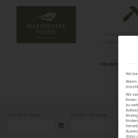
Infos zum Umba
Frühstücksraum i
Das Hotel
Wo
Wir be
Wenn S
möchte
Wir ve
ihnen 
zu ver
Adress
Check-in date
Check-out date
Anzeig
finden
Verarb
Auswah
dass a